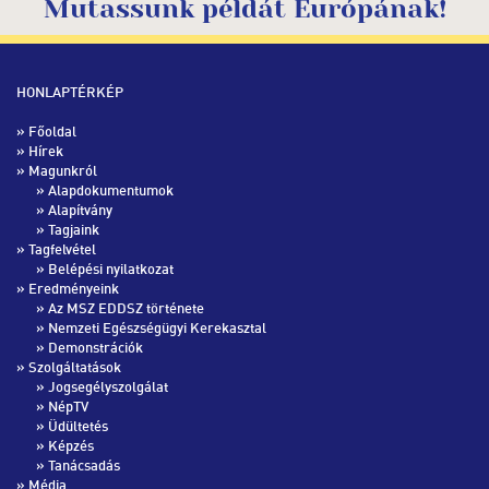
Mutassunk példát Európának!
HONLAPTÉRKÉP
»
Főoldal
»
Hírek
» Magunkról
»
Alapdokumentumok
»
Alapítvány
»
Tagjaink
» Tagfelvétel
»
Belépési nyilatkozat
» Eredményeink
»
Az MSZ EDDSZ története
»
Nemzeti Egészségügyi Kerekasztal
»
Demonstrációk
» Szolgáltatások
»
Jogsegélyszolgálat
»
NépTV
»
Üdültetés
»
Képzés
»
Tanácsadás
» Média