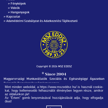
»
Fényképek
»
Videók
»
Hanganyagok
»
Kapcsolat
»
Adatvédelmi Szabályzat és Adatkezelési Tájékoztató
Copyright © 2026 MSZ EDDSZ
®
Since 2004
Magyarországi Munkavállalók Szociális és Egészségügyi Ágazatban
Dolgozók Demokratikus Szakszervezete
Mint minden weboldal, a https://www.mszeddsz.hu/ is használ cookie-
kat, hogy kellemesebb felhasználói élményben legyen része, amikor
MSZ EDDSZ SZÉKHÁZ
az oldalunkon jár!
1051, Budapest Nádor utca 32.
Az “Értem” gomb lenyomásával hozzájárulását adja, hogy elfogadja
őket!
(+36) 1 269-1235
info@mszeddsz.hu