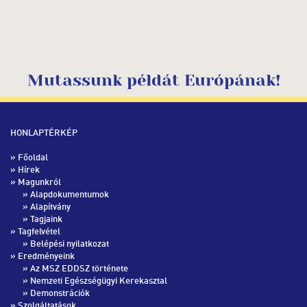
Mutassunk példát Európának!
HONLAPTÉRKÉP
»
Főoldal
»
Hírek
» Magunkról
»
Alapdokumentumok
»
Alapítvány
»
Tagjaink
» Tagfelvétel
»
Belépési nyilatkozat
» Eredményeink
»
Az MSZ EDDSZ története
»
Nemzeti Egészségügyi Kerekasztal
»
Demonstrációk
» Szolgáltatások