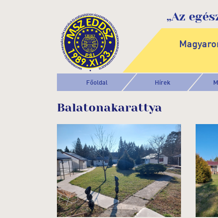
„Az egés
Magyaror
Főoldal
Hírek
M
Balatonakarattya