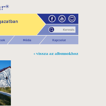
®
!”
gazatban
ások
Média
Kapcsolat
« vissza az albumokhoz