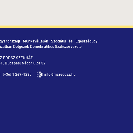
gyarországi Munkavállalók Szociális és Egészségügyi
azatban Dolgozók Demokratikus Szakszervezete
Z EDDSZ SZÉKHÁZ
1, Budapest Nádor utca 32.
(+36) 1 269-1235
info@mszeddsz.hu