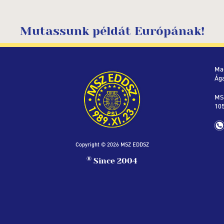
Mutassunk példát Európának!
Ma
Ág
MS
105
Copyright © 2026 MSZ EDDSZ
®
Since 2004