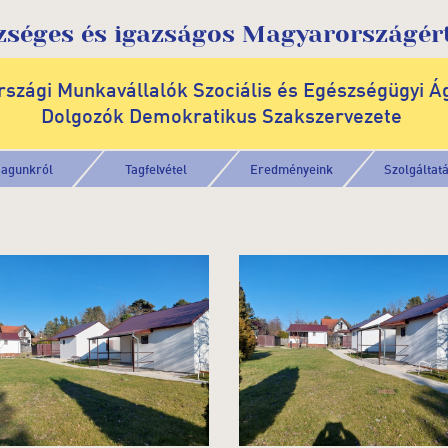
zséges és igazságos Magyarországért
szági Munkavállalók Szociális és Egészségügyi Á
Dolgozók Demokratikus Szakszervezete
agunkról
Tagfelvétel
Eredményeink
Szolgáltat