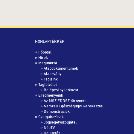
HONLAPTÉRKÉP
»
Főoldal
»
Hírek
» Magunkról
»
Alapdokumentumok
»
Alapítvány
»
Tagjaink
» Tagfelvétel
»
Belépési nyilatkozat
» Eredményeink
»
Az MSZ EDDSZ története
»
Nemzeti Egészségügyi Kerekasztal
»
Demonstrációk
» Szolgáltatások
»
Jogsegélyszolgálat
»
NépTV
»
Üdültetés