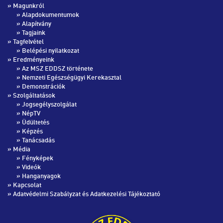
» Magunkról
»
Alapdokumentumok
»
Alapítvány
»
Tagjaink
» Tagfelvétel
»
Belépési nyilatkozat
» Eredményeink
»
Az MSZ EDDSZ története
»
Nemzeti Egészségügyi Kerekasztal
»
Demonstrációk
» Szolgáltatások
»
Jogsegélyszolgálat
»
NépTV
»
Üdültetés
»
Képzés
»
Tanácsadás
» Média
»
Fényképek
»
Videók
»
Hanganyagok
»
Kapcsolat
»
Adatvédelmi Szabályzat és Adatkezelési Tájékoztató