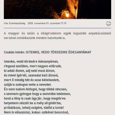
Írta: Szerkesztőség 2025. november 01. szombat 17:19
A magyar és talán a világirodalom egyik legszebb anyabúcsúztató
versével emlékezünk minden halottunkra
.
Csukás István: ISTENKE, VEDD TÉRDEDRE ÉDESANYÁMAT
Istenke, vedd térdedre édesanyámat,
ringasd szelíden, mert nagyon elfáradt,
ki adtál életet, adj neki most álmot,
és mivel ígértél, szavadat kell állnod,
mert ő mindig hitt és sose kételkedett,
szájára suttogva vette a nevedet.
Én nem tudom felfogni, hogy többé nincsen,
s szemem gyöngye hogy a semmibe tekintsen,
hová a fény is csak úgy jár, hogy megtörve:
helyettem nézzél be a mély sírgödörbe,
próbálkozz, lehelj oxigént, tüdőd a lomb!
Nem is válaszolsz, kukac-szikével boncolod,