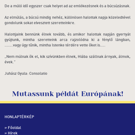
De a múló idő egyszer csak helyet ad az emlékezésnek és a búcsúzásnak.
Az elmúlás, a búcsú mindig nehéz, különösen halottak napja közeledtével
gondolunk sokat elvesztett szeretteinkre.
Halottjaink bennünk élnek tovább, és amikor halottak napján gyertyát
gyújtunk, mintha szeretteink arca rajzolódna ki a fénylő lángban,
……..vagy úgy tűnik, mintha Istenke térdére vette őket is…..
„Nem múlnak ők el, kik szívünkben élnek, Hiába szállnak árnyak, álmok,
évek.”
Juhász Gyula: Consolatio
Mutassunk példát Európának!
HONLAPTÉRKÉP
»
Főoldal
»
Hírek