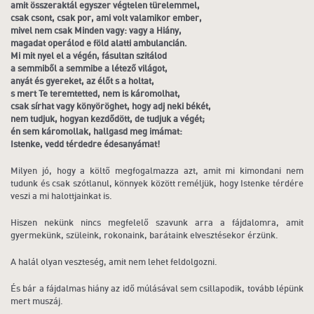
amit összeraktál egyszer végtelen türelemmel,
csak csont, csak por, ami volt valamikor ember,
mivel nem csak Minden vagy: vagy a Hiány,
magadat operálod e föld alatti ambulancián.
Mi mit nyel el a végén, fásultan szitálod
a semmiből a semmibe a létező világot,
anyát és gyereket, az élőt s a holtat,
s mert Te teremtetted, nem is káromolhat,
csak sírhat vagy könyöröghet, hogy adj neki békét,
nem tudjuk, hogyan kezdődött, de tudjuk a végét;
én sem káromollak, hallgasd meg imámat:
Istenke, vedd térdedre édesanyámat!
Milyen jó, hogy a költő megfogalmazza azt, amit mi kimondani nem
tudunk és csak szótlanul, könnyek között reméljük, hogy Istenke térdére
veszi a mi halottjainkat is.
Hiszen nekünk nincs megfelelő szavunk arra a fájdalomra, amit
gyermekünk, szüleink, rokonaink, barátaink elvesztésekor érzünk.
A halál olyan veszteség, amit nem lehet feldolgozni.
És bár a fájdalmas hiány az idő múlásával sem csillapodik, tovább lépünk
mert muszáj.