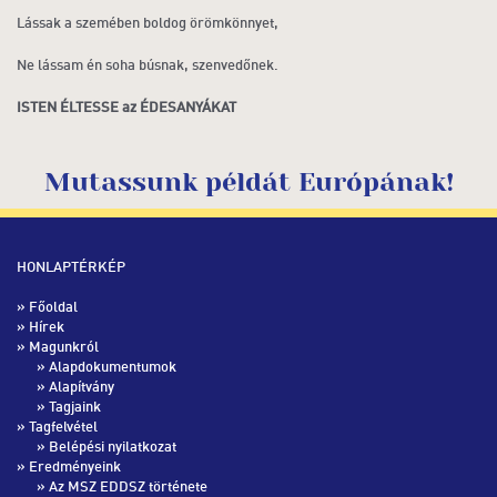
Lássak a szemében boldog örömkönnyet,
Ne lássam én soha búsnak, szenvedőnek.
ISTEN ÉLTESSE az ÉDESANYÁKAT
Mutassunk példát Európának!
HONLAPTÉRKÉP
»
Főoldal
»
Hírek
» Magunkról
»
Alapdokumentumok
»
Alapítvány
»
Tagjaink
» Tagfelvétel
»
Belépési nyilatkozat
» Eredményeink
»
Az MSZ EDDSZ története