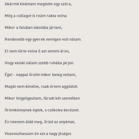
Akármit kívántam megtette egy szóra,
Még a csillagot is reám rakta volna.
Mikor a faluban iskolába jártam,
Rendesebb egy gyerek nemigen volt nálam.
El nem tűrte volna ő azt semmi áron,
Hogy valaki nálam szebb ruhába járjon.
Éjjel - nappal őrzött mikor beteg voltam,
Magát nem kímélte, csak értem aggódott.
Mikor felgyógyultam, fáradt két szemében
Örömkönnynek égtek, s csókolva becézett.
Én Istenem áldd meg, őrizd az anyámat,
Viszonozhassam én ezt a nagy jóságot.