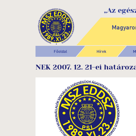
„Az egés
Magyaror
Főoldal
Hírek
M
NEK 2007. 12. 21-ei határoz