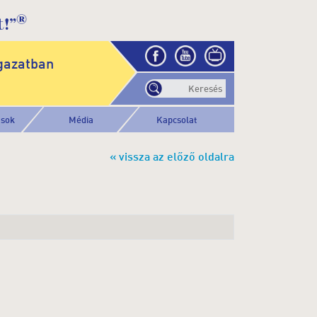
®
!”
gazatban
ások
Média
Kapcsolat
« vissza az előző oldalra