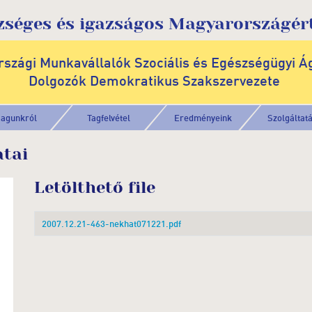
zséges és igazságos Magyarországért
szági Munkavállalók Szociális és Egészségügyi Á
Dolgozók Demokratikus Szakszervezete
agunkról
Tagfelvétel
Eredményeink
Szolgáltat
atai
Letölthető file
2007.12.21-463-nekhat071221.pdf