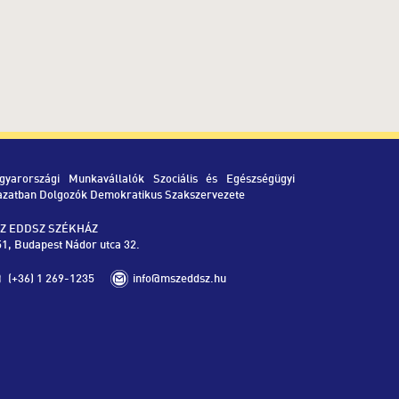
gyarországi Munkavállalók Szociális és Egészségügyi
azatban Dolgozók Demokratikus Szakszervezete
Z EDDSZ SZÉKHÁZ
1, Budapest Nádor utca 32.
(+36) 1 269-1235
info@mszeddsz.hu