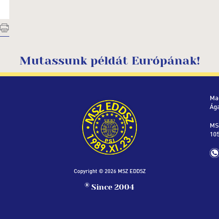
Mutassunk példát Európának!
Ma
Ág
MS
105
Copyright © 2026 MSZ EDDSZ
®
Since 2004