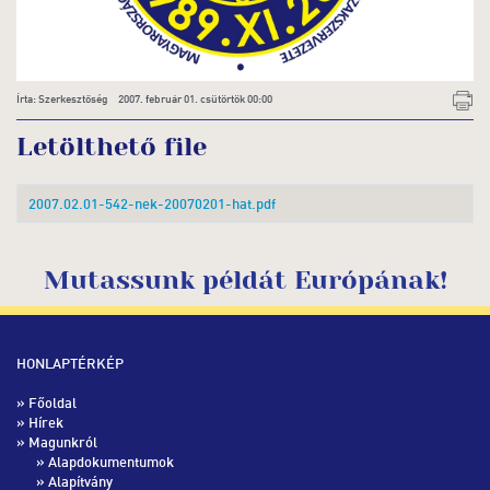
Írta: Szerkesztőség 2007. február 01. csütörtök 00:00
Letölthető file
2007.02.01-542-nek-20070201-hat.pdf
Mutassunk példát Európának!
HONLAPTÉRKÉP
»
Főoldal
»
Hírek
» Magunkról
»
Alapdokumentumok
»
Alapítvány