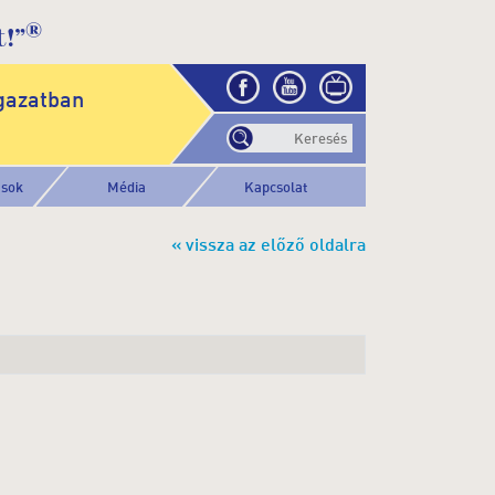
®
!”
gazatban
ások
Média
Kapcsolat
« vissza az előző oldalra