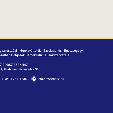
gyarországi Munkavállalók Szociális és Egészségügyi
azatban Dolgozók Demokratikus Szakszervezete
Z EDDSZ SZÉKHÁZ
1, Budapest Nádor utca 32.
(+36) 1 269-1235
info@mszeddsz.hu