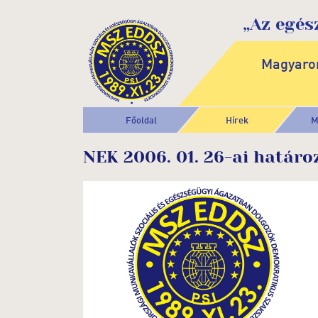
„Az egés
Magyaror
Főoldal
Hírek
M
NEK 2006. 01. 26-ai határo