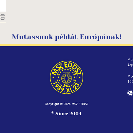
Mutassunk példát Európának!
Ma
Ág
MS
105
Copyright © 2026 MSZ EDDSZ
®
Since 2004