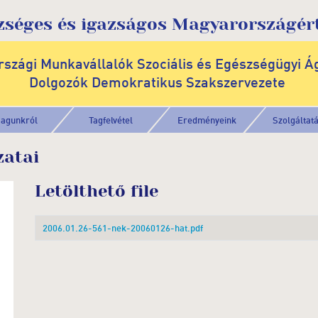
zséges és igazságos Magyarországért
szági Munkavállalók Szociális és Egészségügyi Á
Dolgozók Demokratikus Szakszervezete
agunkról
Tagfelvétel
Eredményeink
Szolgáltat
zatai
Letölthető file
2006.01.26-561-nek-20060126-hat.pdf