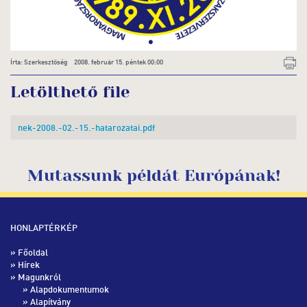
Írta: Szerkesztőség 2008. február 15. péntek 00:00
Letölthető file
nek-2008.-02.-15.-hatarozatai.pdf
Mutassunk példát Európának!
HONLAPTÉRKÉP
»
Főoldal
»
Hírek
» Magunkról
»
Alapdokumentumok
»
Alapítvány