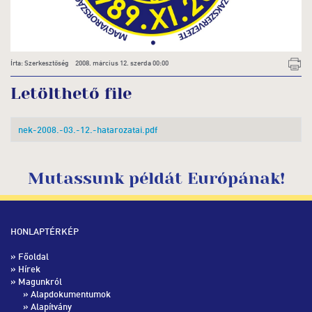
Írta: Szerkesztőség 2008. március 12. szerda 00:00
Letölthető file
nek-2008.-03.-12.-hatarozatai.pdf
Mutassunk példát Európának!
HONLAPTÉRKÉP
»
Főoldal
»
Hírek
» Magunkról
»
Alapdokumentumok
»
Alapítvány