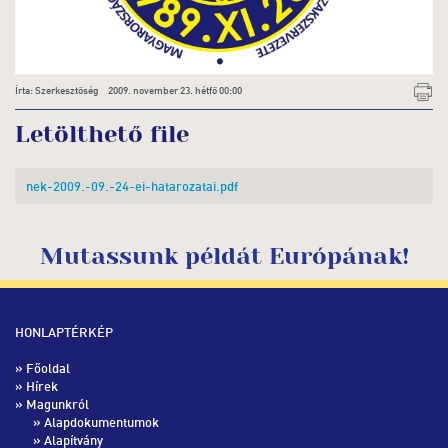
Írta: Szerkesztőség 2009. november 23. hétfő 00:00
Letölthető file
nek-2009.-09.-24-ei-hatarozatai.pdf
Mutassunk példát Európának!
HONLAPTÉRKÉP
»
Főoldal
»
Hírek
» Magunkról
»
Alapdokumentumok
»
Alapítvány