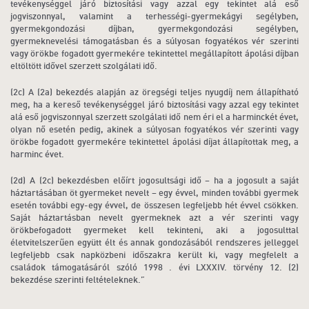
tevékenységgel járó biztosítási vagy azzal egy tekintet alá eső
jogviszonnyal, valamint a terhességi-gyermekágyi segélyben,
gyermekgondozási díjban, gyermekgondozási segélyben,
gyermeknevelési támogatásban és a súlyosan fogyatékos vér szerinti
vagy örökbe fogadott gyermekére tekintettel megállapított ápolási díjban
eltöltött idővel szerzett szolgálati idő.
(2c) A (2a) bekezdés alapján az öregségi teljes nyugdíj nem állapítható
meg, ha a kereső tevékenységgel járó biztosítási vagy azzal egy tekintet
alá eső jogviszonnyal szerzett szolgálati idő nem éri el a harminckét évet,
olyan nő esetén pedig, akinek a súlyosan fogyatékos vér szerinti vagy
örökbe fogadott gyermekére tekintettel ápolási díjat állapítottak meg, a
harminc évet.
(2d) A (2c) bekezdésben előírt jogosultsági idő – ha a jogosult a saját
háztartásában öt gyermeket nevelt – egy évvel, minden további gyermek
esetén további egy-egy évvel, de összesen legfeljebb hét évvel csökken.
Saját háztartásban nevelt gyermeknek azt a vér szerinti vagy
örökbefogadott gyermeket kell tekinteni, aki a jogosulttal
életvitelszerűen együtt élt és annak gondozásából rendszeres jelleggel
legfeljebb csak napközbeni időszakra került ki, vagy megfelelt a
családok támogatásáról szóló 1998 . évi LXXXIV. törvény 12. (2)
bekezdése szerinti feltételeknek.”