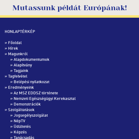
Mutassunk példát Európának!
HONLAPTÉRKÉP
»
Főoldal
»
Hírek
» Magunkról
»
Alapdokumentumok
»
Alapítvány
»
Tagjaink
» Tagfelvétel
»
Belépési nyilatkozat
» Eredményeink
»
Az MSZ EDDSZ története
»
Nemzeti Egészségügyi Kerekasztal
»
Demonstrációk
» Szolgáltatások
»
Jogsegélyszolgálat
»
NépTV
»
Üdültetés
»
Képzés
»
Tanácsadás