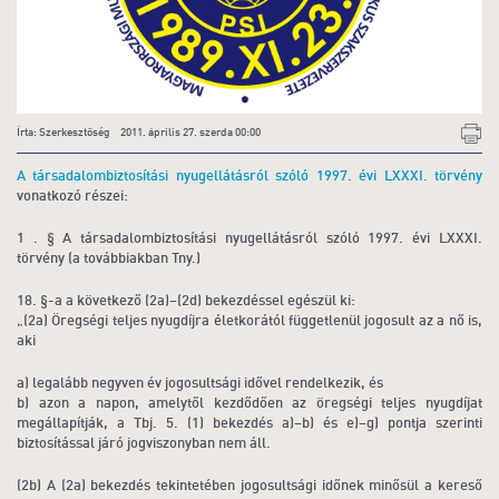
Írta: Szerkesztőség 2011. április 27. szerda 00:00
A társadalombiztosítási nyugellátásról szóló 1997. évi LXXXI. törvény
vonatkozó részei:
1 . § A társadalombiztosítási nyugellátásról szóló 1997. évi LXXXI.
törvény (a továbbiakban Tny.)
18. §-a a következő (2a)–(2d) bekezdéssel egészül ki:
„(2a) Öregségi teljes nyugdíjra életkorától függetlenül jogosult az a nő is,
aki
a) legalább negyven év jogosultsági idővel rendelkezik, és
b) azon a napon, amelytől kezdődően az öregségi teljes nyugdíjat
megállapítják, a Tbj. 5. (1) bekezdés a)–b) és e)–g) pontja szerinti
biztosítással járó jogviszonyban nem áll.
(2b) A (2a) bekezdés tekintetében jogosultsági időnek minősül a kereső