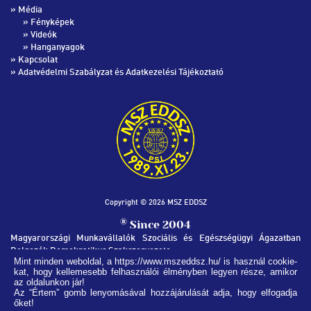
» Média
»
Fényképek
»
Videók
»
Hanganyagok
»
Kapcsolat
»
Adatvédelmi Szabályzat és Adatkezelési Tájékoztató
Copyright © 2026 MSZ EDDSZ
®
Since 2004
Magyarországi Munkavállalók Szociális és Egészségügyi Ágazatban
Dolgozók Demokratikus Szakszervezete
Mint minden weboldal, a https://www.mszeddsz.hu/ is használ cookie-
kat, hogy kellemesebb felhasználói élményben legyen része, amikor
MSZ EDDSZ SZÉKHÁZ
az oldalunkon jár!
1051, Budapest Nádor utca 32.
Az “Értem” gomb lenyomásával hozzájárulását adja, hogy elfogadja
őket!