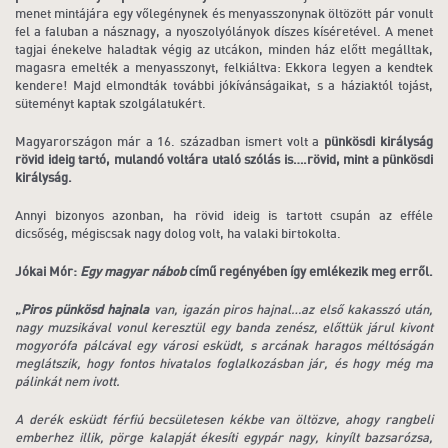
menet mintájára egy vőlegénynek és menyasszonynak öltözött pár vonult
fel a faluban a násznagy, a nyoszolyólányok díszes kíséretével. A menet
tagjai énekelve haladtak végig az utcákon, minden ház előtt megálltak,
magasra emelték a menyasszonyt, felkiáltva: Ekkora legyen a kendtek
kendere! Majd elmondták további jókívánságaikat, s a háziaktól tojást,
süteményt kaptak szolgálatukért.
Magyarországon már a 16. században ismert volt a
pünkösdi királyság
rövid ideig tartó, mulandó voltára utaló szólás is….rövid, mint a pünkösdi
királyság.
Annyi bizonyos azonban, ha rövid ideig is tartott csupán az efféle
dicsőség, mégiscsak nagy dolog volt, ha valaki birtokolta.
Jókai Mór:
Egy magyar nábob
című regényében így emlékezik meg erről.
„
Piros pünkösd hajnala
van, igazán piros hajnal…az első kakasszó után,
nagy muzsikával vonul keresztül egy banda zenész, előttük járul kivont
mogyorófa pálcával egy városi esküdt, s arcának haragos méltóságán
meglátszik, hogy fontos hivatalos foglalkozásban jár, és hogy még ma
pálinkát nem ivott.
A derék esküdt férfiú becsületesen kékbe van öltözve, ahogy rangbeli
emberhez illik, pörge kalapját ékesíti egypár nagy, kinyílt bazsarózsa,