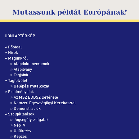
Mutassunk példát Európának!
HONLAPTÉRKÉP
»
Főoldal
»
Hírek
» Magunkról
»
Alapdokumentumok
»
Alapítvány
»
Tagjaink
» Tagfelvétel
»
Belépési nyilatkozat
» Eredményeink
»
Az MSZ EDDSZ története
»
Nemzeti Egészségügyi Kerekasztal
»
Demonstrációk
» Szolgáltatások
»
Jogsegélyszolgálat
»
NépTV
»
Üdültetés
»
Képzés