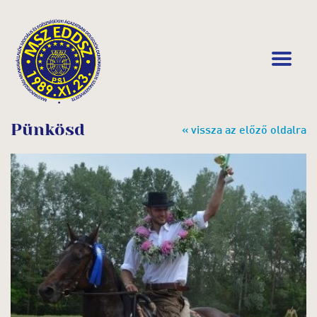
Pünkösd
« vissza az előző oldalra