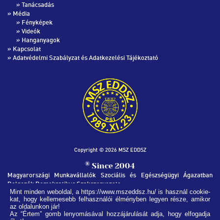
»
Tanácsadás
» Média
»
Fényképek
»
Videók
»
Hanganyagok
»
Kapcsolat
»
Adatvédelmi Szabályzat és Adatkezelési Tájékoztató
Copyright © 2026 MSZ EDDSZ
®
Since 2004
Magyarországi Munkavállalók Szociális és Egészségügyi Ágazatban
Dolgozók Demokratikus Szakszervezete
Mint minden weboldal, a https://www.mszeddsz.hu/ is használ cookie-
kat, hogy kellemesebb felhasználói élményben legyen része, amikor
MSZ EDDSZ SZÉKHÁZ
az oldalunkon jár!
1051, Budapest Nádor utca 32.
Az “Értem” gomb lenyomásával hozzájárulását adja, hogy elfogadja