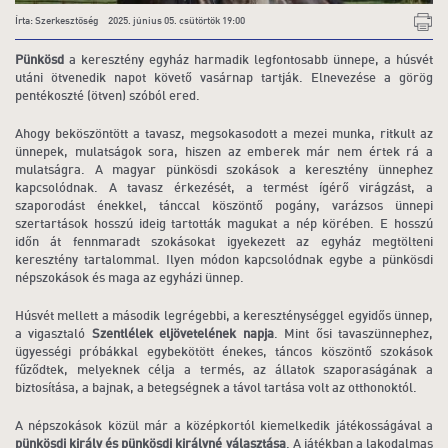
Írta: Szerkesztőség 2025. június 05. csütörtök 19:00
Pünkösd
a keresztény egyház harmadik legfontosabb ünnepe, a húsvét
utáni ötvenedik napot követő vasárnap tartják. Elnevezése a görög
pentékoszté (ötven) szóból ered.
Ahogy beköszöntött a tavasz, megsokasodott a mezei munka, ritkult az
ünnepek, mulatságok sora, hiszen az emberek már nem értek rá a
mulatságra. A magyar pünkösdi szokások a keresztény ünnephez
kapcsolódnak. A tavasz érkezését, a termést ígérő virágzást, a
szaporodást énekkel, tánccal köszöntő pogány, varázsos ünnepi
szertartások hosszú ideig tartották magukat a nép körében. E hosszú
időn át fennmaradt szokásokat igyekezett az egyház megtölteni
keresztény tartalommal. Ilyen módon kapcsolódnak egybe a pünkösdi
népszokások és maga az egyházi ünnep.
Húsvét mellett a második legrégebbi, a kereszténységgel egyidős ünnep,
a vigasztaló
Szentlélek eljövetelének napja
. Mint ősi tavaszünnephez,
ügyességi próbákkal egybekötött énekes, táncos köszöntő szokások
fűződtek, melyeknek célja a termés, az állatok szaporaságának a
biztosítása, a bajnak, a betegségnek a távol tartása volt az otthonoktól.
A népszokások közül már a középkortól kiemelkedik játékosságával a
pünkösdi király és pünkösdi királyné választása
. A játékban a lakodalmas