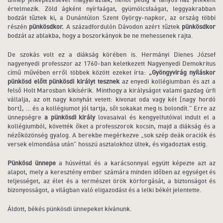
értelmezik. Zöld ágként nyírfaágat, gyümölcsfaágat, leggyakrabban
bodzát tűztek ki, a Dunántúlon Szent György-napkor, az ország többi
részén
pünkösdkor.
A századfordulón Dávodon azért tűztek
pünkösdkor
bodzát az ablakba, hogy a boszorkányok be ne mehessenek rajta.
De szokás volt ez a diákság körében is. Hermányi Dienes József
nagyenyedi professzor az 1760-ban keletkezett Nagyenyedi Demokritus
című művében erről többek között ezeket írta:
„Gyöngyvirág nyíláskor
pünkösd
előtt pünkösdi királyt tesznek
az enyedi kollégiumban és azt a
felső Holt Marosban kikísérik. Minthogy a királyságot valami gazdag úrfi
vállalja, az ott nagy konyhát vetett: kivonat oda vagy két [nagy hordó
bort], … és a kollégiumot jól tartja, sőt sokakat meg is bolondít.” Erre az
ünnepségre
a pünkösdi király
lovasaival és kengyelfutóival indult el a
kollégiumból, követték őket a professzorok kocsin, majd a diákság és a
nézőközönség gyalog. A berekbe megérkezve „sok szép deák oraciók és
versek elmondása után” hosszú asztalokhoz ültek, és vigadoztak estig.
Pünkösd ünnepe
a húsvéttal és a karácsonnyal együtt képezte azt az
alapot, mely a keresztény ember számára minden időben az egységet és
teljességet, az élet és a természet örök körforgását, a biztonságot és
bizonyosságot, a világban való eligazodást és a lelki békét jelentette.
Áldott, békés pünkösdi ünnepeket kívánunk.