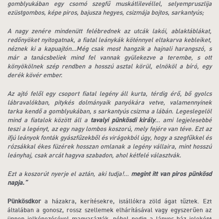
gomblyukában egy csomó szegfű muskátlilevéllel, selyempruszlija
ezüstgombos, képe piros, bajusza hegyes, csizmája bojtos, sarkantyús;
A nagy zenére mindenütt felébrednek az utcák lakói, ablaktáblákat,
redőnyöket nyitogatnak, a fiatal leánykák köténnyel eltakarva kebleiket,
néznek ki a kapuajtón…Még csak most hangzik a hajnali harangszó, s
már a tanácsbeliek mind fel vannak gyülekezve a terembe, s ott
könyökölnek szép rendben a hosszú asztal körül, elnököl a bíró, egy
derék kövér ember.
Az ajtó felől egy csoport fiatal legény áll kurta, térdig érő, bő gyolcs
lábravalókban, pitykés dolmányaik panyókára vetve, valamennyinek
tarka kendő a gomblyukában, s sarkantyús csizma a lábán. Legeslegelöl
mind a fiatalok között áll a
tavalyi pünkösdi király
… ami legjelesebbé
teszi a legényt, az egy nagy lombos koszorú, mely fejére van téve. Ezt az
ifjú leányok fonták gyászfűzekből és virágokból úgy, hogy a szegfűkkel és
rózsákkal ékes füzérek hosszan omlanak a legény vállaira, mint hosszú
leányhaj, csak arcát hagyva szabadon, ahol kétfelé választvák.
Ezt a koszorút nyerje el aztán, aki tudja!…
megint itt van piros pünkösd
napja.”
Pünkösdkor
a házakra, kerítésekre, istállókra zöld ágat tűztek. Ezt
általában a gonosz, rossz szellemek elhárításával vagy egyszerűen az
ünnep jelképezésével magyarázták, néhol pedig a lányos ház jeleként